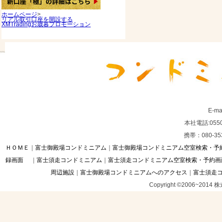
ホームページ
>
リアル取引口座を開設する
XMTradingお歳暮プロモーション
E-ma
本社電話:0550
携帯：080-35
ＨＯＭＥ
｜
富士御殿場コンドミニアム
｜
富士御殿場コンドミニアム空室検索・予
録画面
｜
富士須走コンドミニアム
｜
富士須走コンドミニアム空室検索・予約画
周辺施設
｜
富士御殿場コンドミニアムへのアクセス
｜
富士須走
Copyright ©2006~201