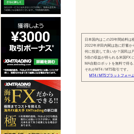
日本国内はこの20年間給料は
2022年岸田内閣は急に貯蓄
何に投資して良いか？国民は戸
5倍の収益が得られる米国FX
MA自動ロボットを無料で得
それがMT4 / MT5取引です。
MT4 / MT5プラットフォー