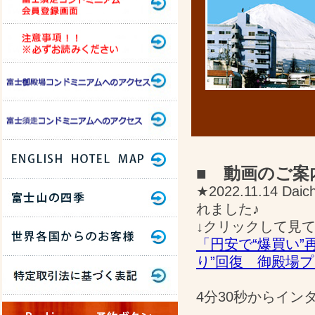
■ 動画のご案
★2022.11.14
れました♪
↓クリックして見て
「円安で“爆買い
り”回復 御殿場
4分30秒からイン