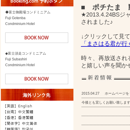
■ ポチたま 
◆富士御殿場コンドミニアム
★2013.4.24
Fuji Gotenba
されました♪
Condminium Hotel
↓クリックして見て
「まさはる君が行
◆富士須走コンドミニアム
時々、再放送される
Fuji Subashiri
と嬉しい声を聞か
Condminium Hotel
2015.04.27 ホームペー
今後とも宜しくお願い致しま